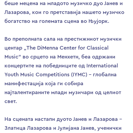
беше мецена на младото музичко дуо Јанев и
Лазарова, кои го претставија нашето музичко
богатство на големата сцена во Њујорк.
Во преполната сала на престижниот музички
центар „The DiMenna Center for Classical
Music“ во срцето на Менхетн, беа одржани
концертите на победниците од International
Youth Music Competitions (IYMC) – глобална
манифестација која ги собира
најталентираните млади музичари од целиот
свет.
На сцената настапи дуото Јанев и Лазарова –
Златица Лазарова и Јулијана Јанев, ученички