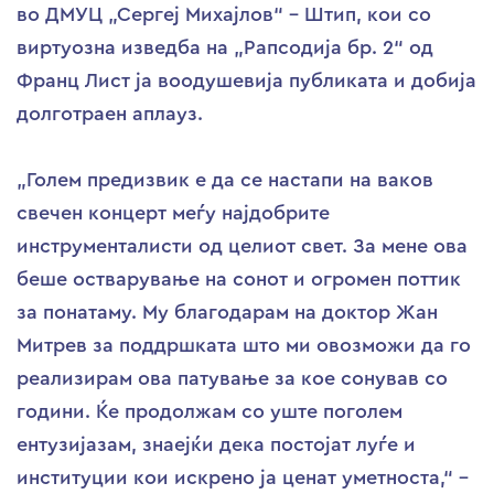
во ДМУЦ „Сергеј Михајлов“ – Штип, кои со
виртуозна изведба на „Рапсодија бр. 2“ од
Франц Лист ја воодушевија публиката и добија
долготраен аплауз.
„Голем предизвик е да се настапи на ваков
свечен концерт меѓу најдобрите
инструменталисти од целиот свет. За мене ова
беше остварување на сонот и огромен поттик
за понатаму. Му благодарам на доктор Жан
Митрев за поддршката што ми овозможи да го
реализирам ова патување за кое сонував со
години. Ќе продолжам со уште поголем
ентузијазам, знаејќи дека постојат луѓе и
институции кои искрено ја ценат уметноста,“ –