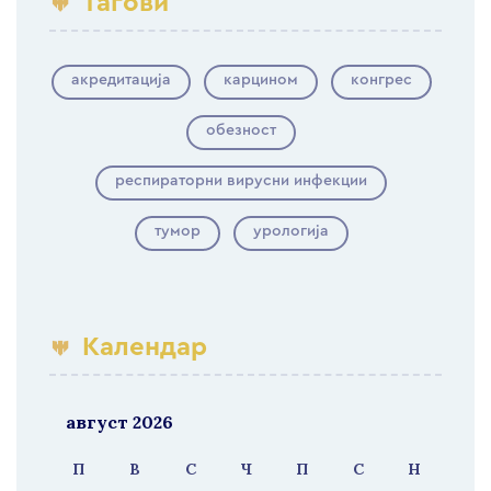
Тагови
акредитација
карцином
конгрес
обезност
респираторни вирусни инфекции
тумор
урологија
Календар
август 2026
П
В
С
Ч
П
С
Н