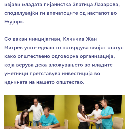
изјави младата пијанистка Златица Лазарова,
споделувајќи ги впечатоците од настапот во
Њујорк.
Со вакви иницијативи, Клиника Жан
Митрев уште еднаш го потврдува својот статус
како општествено одговорна организација,
која верува дека вложувањето во младите
уметници претставува инвестиција во
иднината на нашето општество.