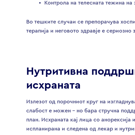
Контрола на телесната тежина на 
Во тешките случаи се препорачува хоспи
терапија и неговото здравје е сериозно
Нутритивна поддрш
исхранатa
Излезот од порочниот круг на изгладнув
слабост е можен – но бара стручна под
план. Исхраната кај лица со анорексија
испланирана и следена од лекар и нутри