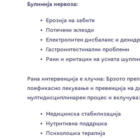
Булимија нервоза:
Ерозија на забите
Потечени жлезди
Електролитен дисбаланс и дехидр
Гастроинтестинални проблеми
Рани и иритации на усната шупли
Рана интервенција е клучна: Брзото пре
поефикасно лекување и превенција на д
мултидисциплинарен процес и вклучува:
Медицинска стабилизација
Нутритивна поддршка
Психолошка терапија