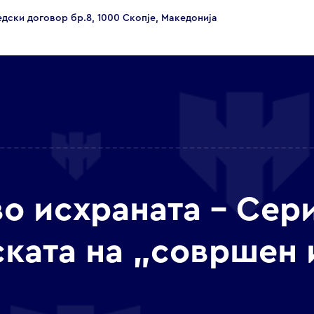
едски договор бр.8, 1000 Скопје, Македонија
о исхраната – Сери
ската на „совршен 