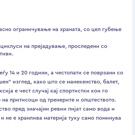
асно ограничување на храната, со цел губење
 циклуси на прејадување, проследени со
тиви.
ѓу 14 и 20 години, а честопати се поврзани со
н“ изглед, како што се манекенство, балет,
сија е чест случај кај спортистки кои го
е на притисоци од тренерите и општеството.
ство пред значајни ревии пијат само вода и
а и не е хранлива материја туку само поминува