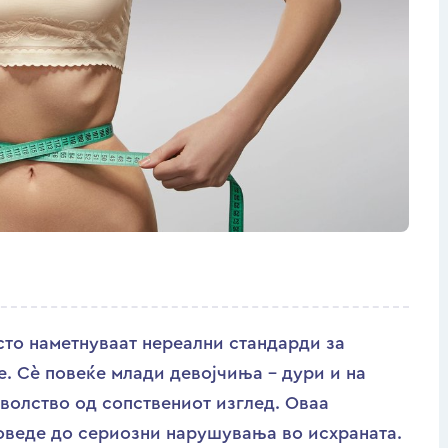
то наметнуваат нереални стандарди за
е. Сè повеќе млади девојчиња – дури и на
оволство од сопствениот изглед. Оваа
доведе до сериозни нарушувања во исхраната.