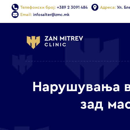
Телефонски број:
+389 2 3091 484
Адреса:
Ул. Бл
Email:
infosalter@zmc.mk
Нарушувања в
зад ма