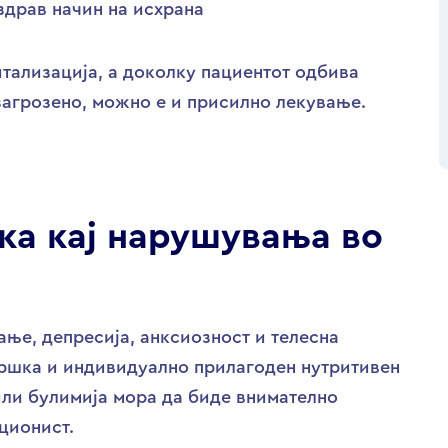
здрав начин на исхрана
тализација, а доколку пациентот одбива
 загрозено, можно е и присилно лекување.
ка кај нарушувања во
ање, депресија, анксиозност и телесна
дршка и индивидуално прилагоден нутритивен
 или булимија мора да биде внимателно
ционист.