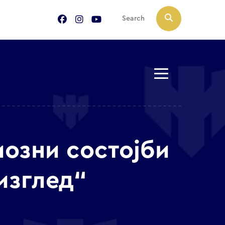
озни состојби
изглед“