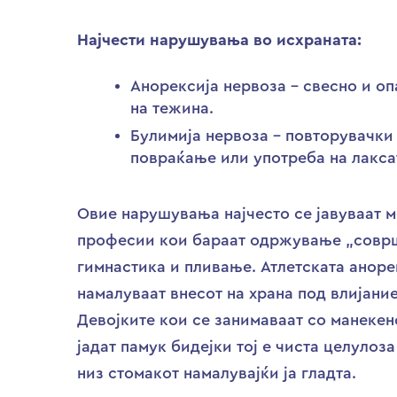
Најчести нарушувања во исхраната:
Анорексија нервоза – свесно и оп
на тежина.
Булимија нервоза – повторувачки
повраќање или употреба на лакса
Овие нарушувања најчесто се јавуваат ме
професии кои бараат одржување „соврше
гимнастика и пливање. Атлетската анорек
намалуваат внесот на храна под влијани
Девојките кои се занимаваат со манекен
јадат памук бидејки тој е чиста целулоз
низ стомакот намалувајќи ја гладта.