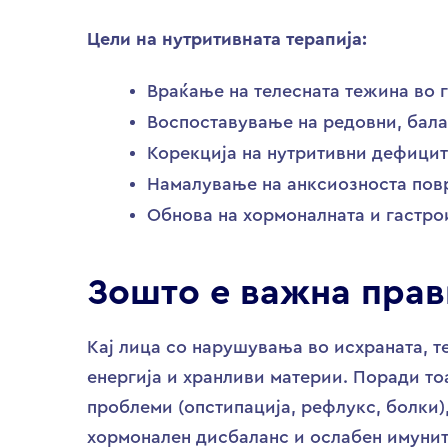
Цели на нутритивната терапија:
Враќање на телесната тежина во 
Воспоставување на редовни, бал
Корекција на нутритивни дефицит
Намалување на анксиозноста повр
Обнова на хормоналната и гастро
Зошто е важна прав
Кај лица со нарушувања во исхраната, т
енергија и хранливи материи. Поради то
проблеми (опстипација, рефлукс, болки)
хормонален дисбаланс и ослабен имунит