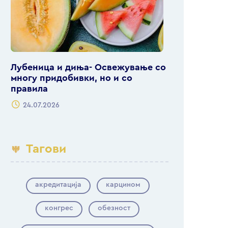
Лубеница и диња- Освежување со
многу придобивки, но и со
правила
24.07.2026
Тагови
акредитација
карцином
конгрес
обезност