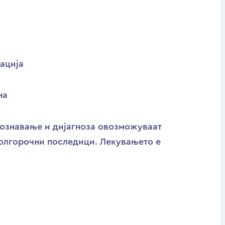
ација
на
познавање и дијагноза овозможуваат
олгорочни последици. Лекувањето е