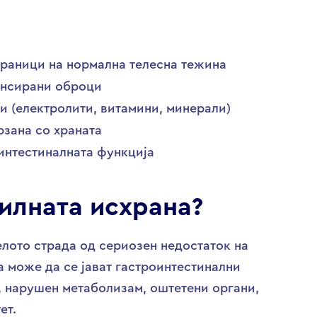
граници на нормална телесна тежина
ансирани оброци
и (електролити, витамини, минерали)
зана со храната
интестиналната функција
илната исхрана?
елото страда од сериозен недостаток на
а може да се јават гастроинтестинални
, нарушен метаболизам, оштетени органи,
ет.