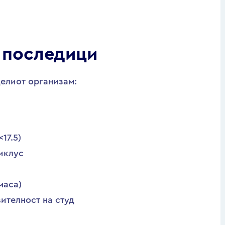
 последици
целиот организам:
17.5)
иклус
маса)
ителност на студ