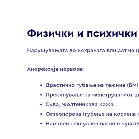
Физички и психички
Нарушувањата во исхраната влијаат на 
Анорексија нервоза:
Драстично губење на тежина (BMI<
Прекинување на менструалниот ц
Сува, жолтеникава кожа
Остеопороза (губење на коскена 
Намален сексуален нагон и чувств