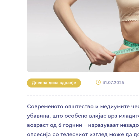
Дневна доза здравје
31.07.2025
Современото општество и медиумите чес
убавина, што особено влијае врз младит
возраст од 6 години – изразуваат незад
опсесија со телесниот изглед може да 