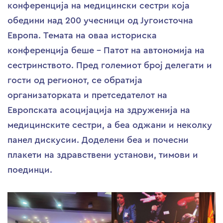
конференција на медицински сестри која
обедини над 200 учесници од Југоисточна
Европа. Темата на оваа историска
конференција беше – Патот на автономија на
сестринството. Пред големиот број делегати и
гости од регионот, се обратија
организаторката и претседателот на
Европската асоцијација на здруженија на
медицинските сестри, а беа оджани и неколку
панел дискусии. Доделени беа и почесни
плакети на здравствени установи, тимови и
поединци.