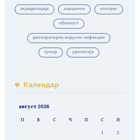
акредитација
карцином
конгрес
обезност
респираторни вирусни инфекции
тумор
урологија
Календар
август 2026
П
В
С
Ч
П
С
Н
1
2