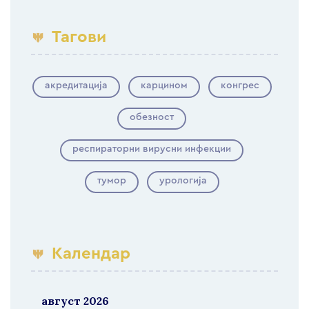
Тагови
акредитација
карцином
конгрес
обезност
респираторни вирусни инфекции
тумор
урологија
Календар
август 2026