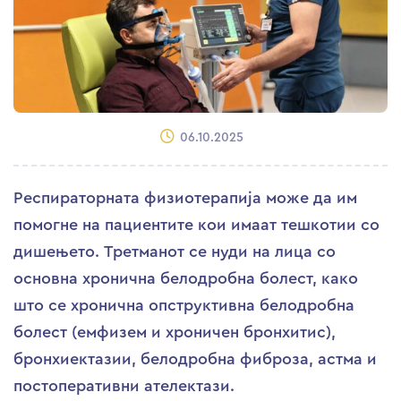
06.10.2025
Респираторната физиотерапија може да им
помогне на пациентите кои имаат тешкотии со
дишењето. Третманот се нуди на лица со
основна хронична белодробна болест, како
што се хронична опструктивна белодробна
болест (емфизем и хроничен бронхитис),
бронхиектазии, белодробна фиброза, астма и
постоперативни ателектази.