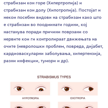
страбизам кон горе (Хипертропија) и
страбизам кон долу (Хипотропија). Постојат и
некои посебни видови на страбизам како што
е страбизам во поодминати години, кој
настанува поради причини поврзани со
нервите кои ги контролираат движењата на
очите (невролошки проблем, повреда, дијабет,
кардиоваскуларни заболувања, хипертензија,
разни инфекции, тумори и др).