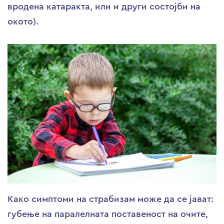
вродена катаракта, или и други состојби на
окото).
Како симптоми на страбизам може да се јават:
губење на паралелната поставеност на очите,