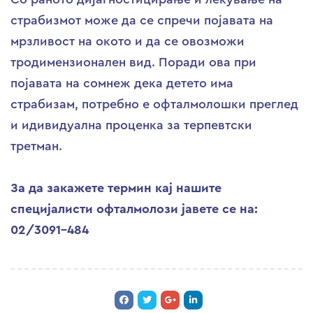
страбизмот може да се спречи појавата на
мрзливост на окото и да се овозможи
тродимензионален вид. Поради ова при
појавата на сомнеж дека детето има
страбизам, потребно е офталмолошки преглед
и идивидуална проценка за терпевтски
третман.
За да закажете термин кај нашите
специјалисти офталмолози јавете се на:
02/3091-484