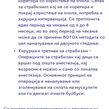
корегира со користење на очила. Сепак
за страбизмот кој не се корегира и
покрај користење на очила, потребна е
хирушка интервенција. Се претпочита
еден период на чекање од 6 до 8
месеци, но во овој период на чекање
може да се примени BOTOX методата со
цел намалување на двојното гледање.
Хируршки третман на страбизам –
Операциите за страбизам кај деца се
вршат под општа анестезија, кај
возрасни е можно и само со локална
анестезија. Основниот принцип на
операција е намалување или
зголемување на силата на мускулите
кои ги движат очните булбуси.
Со раното дијагностицирање и лекување на