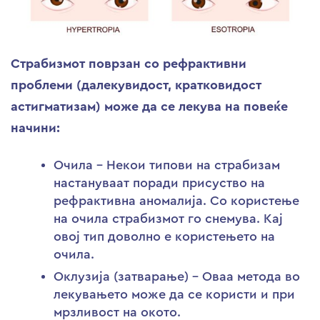
Страбизмот поврзан со рефрактивни
проблеми (далекувидост, кратковидост
астигматизам) може да се лекува на повеќе
начини:
Очила – Некои типови на страбизам
настануваат поради присуство на
рефрактивна аномалија. Со користење
на очила страбизмот го снемува. Кај
овој тип доволно е користењето на
очила.
Оклузија (затварање) – Оваа метода во
лекувањето може да се користи и при
мрзливост на окото.