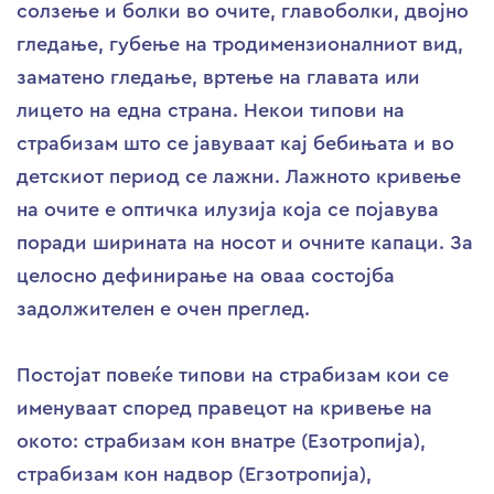
солзење и болки во очите, главоболки, двојно
гледање, губење на тродимензионалниот вид,
заматено гледање, вртење на главата или
лицето на една страна. Некои типови на
страбизам што се јавуваат кај бебињата и во
детскиот период се лажни. Лажното кривење
на очите е оптичка илузија која се појавува
поради ширината на носот и очните капаци. За
целосно дефинирање на оваа состојба
задолжителен е очен преглед.
Постојат повеќе типови на страбизам кои се
именуваат според правецот на кривење на
окото: страбизам кон внатре (Езотропија),
страбизам кон надвор (Егзотропија),