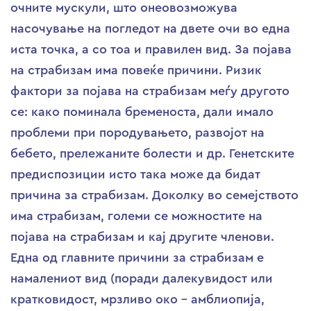
очните мускули, што онеовозможува
насочување на погледот на двете очи во една
иста точка, а со тоа и правилен вид. За појава
на страбизам има повеќе причини. Ризик
фактори за појава на страбизам меѓу другото
се: како поминала бременоста, дали имало
проблеми при породувањето, развојот на
бебето, прележаните болести и др. Генетските
предиспозиции исто така може да бидат
причина за страбизам. Доколку во семејството
има страбизам, големи се можностите на
појава на страбизам и кај другите членови.
Една од главните причини за страбизам е
намалениот вид (поради далекувидост или
кратковидост, мрзливо око – амблиопија,