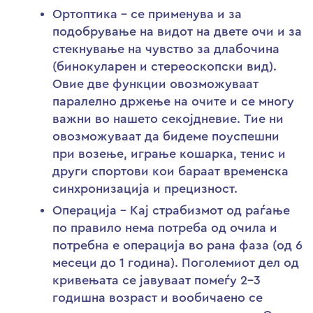
Ортоптика – се применува и за
подобрување на видот на двете очи и за
стекнување на чувство за длабочина
(бинокуларен и стереоскопски вид).
Овие две функции овозможуваат
паралелно држење на очите и се многу
важни во нашето секојдневие. Тие ни
овозможуваат да бидеме поуспешни
при возење, играње кошарка, тенис и
други спортови кои бараат временска
синхронизација и прецизност.
Операција – Кај страбизмот од раѓање
по правило нема потреба од очила и
потребна е операција во рана фаза (од 6
месеци до 1 година). Поголемиот дел од
кривењата се јавуваат помеѓу 2-3
годишна возраст и вообичаено се