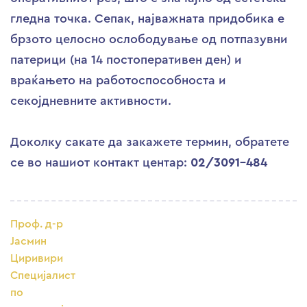
гледна точка. Сепак, најважната придобика е
брзото целосно ослободување од потпазувни
патерици (на 14 постоперативен ден) и
враќањето на работоспособноста и
секојдневните активности.
Доколку сакате да закажете термин, обратете
се во нашиот контакт центар:
02/3091-484
Проф. д-р
Јасмин
Циривири
Специјалист
по