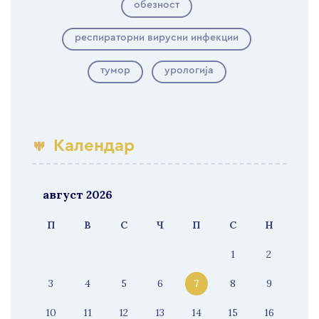
обезност
респираторни вирусни инфекции
тумор
урологија
Календар
август 2026
П
В
С
Ч
П
С
Н
1
2
3
4
5
6
7
8
9
10
11
12
13
14
15
16