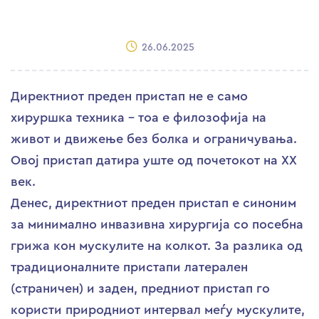
26.06.2025
Директниот преден пристап не е само
хируршка техника – тоа е филозофија на
живот и движење без болка и ограничувања.
Овој пристап датира уште од почетокот на XX
век.
Денес, директниот преден пристап е синоним
за минимално инвазивна хирургија со посебна
грижа кон мускулите на колкот. За разлика од
традиционалните пристапи латерален
(страничен) и заден, предниот пристап го
користи природниот интервал меѓу мускулите,