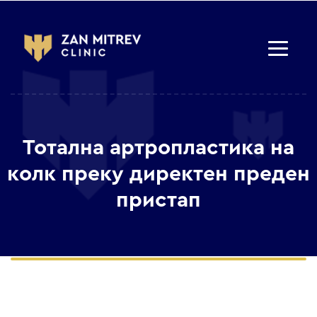
Тотална артропластика на
колк преку директен преден
пристап