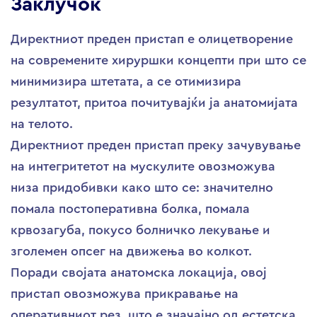
Заклучок
Директниот преден пристап е олицетворение
на современите хируршки концепти при што се
минимизира штетата, а се отимизира
резултатот, притоа почитувајќи ја анатомијата
на телото.
Директниот преден пристап преку зачувување
на интегритетот на мускулите овозможува
низа придобивки како што се: значително
помала постоперативна болка, помала
крвозагуба, покусо болничко лекување и
зголемен опсег на движења во колкот.
Поради својата анатомска локација, овој
пристап овозможува прикравање на
оперативниот рез, што е значајно од естетска