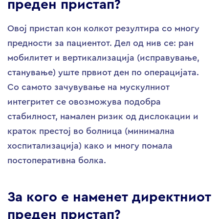
преден пристап?
Овој пристап кон колкот резултира со многу
предности за пациентот. Дел од нив се: ран
мобилитет и вертикализација (исправување,
станување) уште првиот ден по операцијата.
Со самото зачувување на мускулниот
интегритет се овозможува подобра
стабилност, намален ризик од дислокации и
краток престој во болница (минимална
хоспитализација) како и многу помала
постоперативна болка.
За кого е наменет директниот
преден пристап?