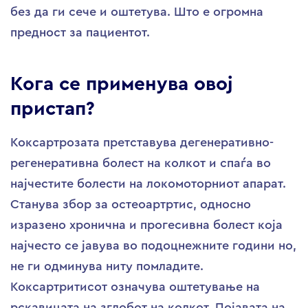
без да ги сече и оштетува. Што е огромна
предност за пациентот.
Кога се применува овој
пристап?
Коксартрозата претставува дегенеративно-
регенеративна болест на колкот и спаѓа во
најчестите болести на локомоторниот апарат.
Станува збор за остеоартртис, односно
изразено хронична и прогесивна болест која
најчесто се јавува во подоцнежните години но,
не ги одминува ниту помладите.
Коксартритисот означува оштетување на
рскавицата на зглобот на колкот. Појавата на