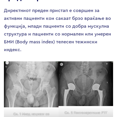
Директниот преден пристап е совршен за
активни пациенти кои сакаат брзо враќање во
функција, млади пациенти со добра мускулна
структура и пациенти со нормален или умерен
БМИ (Body mass index) телесен тежински
индекс.
Сл. 2 Постоперативна РТГ
Сл. 1 Млад пациент со