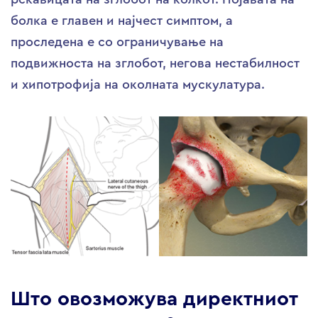
болка е главен и најчест симптом, а
проследена е со ограничување на
подвижноста на зглобот, негова нестабилност
и хипотрофија на околната мускулатура.
Што овозможува директниот