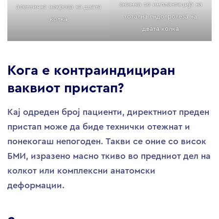
снимка по имплантација на
асептична некроза на двата
тотална ендопротеза на
колка
двата колка
Кога е контраиндициран
ваквиот пристап?
Кај одреден број пациенти, директниот преден
пристап може да биде технички отежнат и
понекогаш непогоден. Такви се оние со висок
БМИ, изразено масно ткиво во предниот дел на
колкот или комплексни анатомски
деформации.