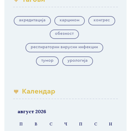
акредитација
карцином
конгрес
обезност
респираторни вирусни инфекции
тумор
урологија
Календар
август 2026
П
В
С
Ч
П
С
Н