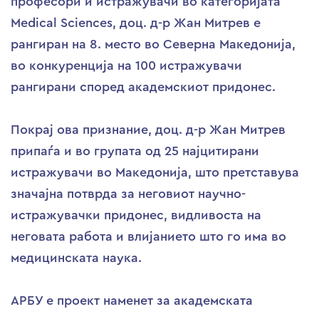
професори и истражувачи во категоријата
Medical Sciences, доц. д-р Жан Митрев е
рангиран на 8. место во Северна Македонија,
во конкуренција на 100 истражувачи
рангирани според академскиот придонес.
Покрај ова признание, доц. д-р Жан Митрев
припаѓа и во групата од 25 најцитирани
истражувачи во Македонија, што претставува
значајна потврда за неговиот научно-
истражувачки придонес, видливоста на
неговата работа и влијанието што го има во
медицинската наука.
АРБУ е проект наменет за академската