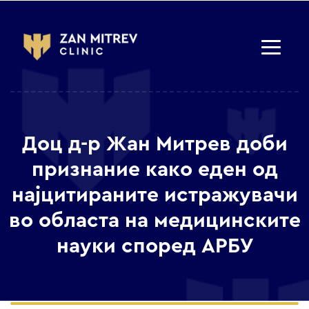
Доц д-р Жан Митрев доби
признание како еден од
најцитираните истражувачи
во областа на медицинските
науки според АРБУ