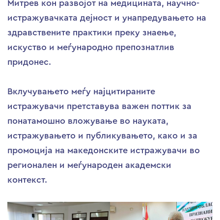
Митрев кон развојот на медицината, научно-
истражувачката дејност и унапредувањето на
здравствените практики преку знаење,
искуство и меѓународно препознатлив
придонес.
Вклучувањето меѓу најцитираните
истражувачи претставува важен поттик за
понатамошно вложување во науката,
истражувањето и публикувањето, како и за
промоција на македонските истражувачи во
регионален и меѓународен академски
контекст.