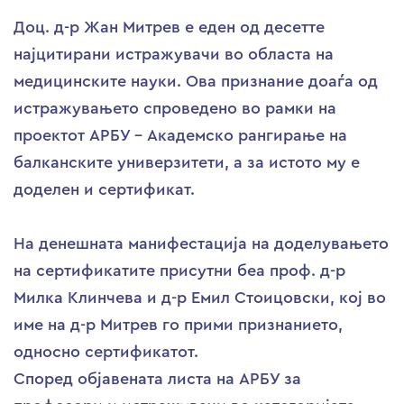
Доц. д-р Жан Митрев е еден од десетте
најцитирани истражувачи во областа на
медицинските науки. Ова признание доаѓа од
истражувањето спроведено во рамки на
проектот АРБУ – Академско рангирање на
балканските универзитети, а за истото му е
доделен и сертификат.
На денешната манифестација на доделувањето
на сертификатите присутни беа проф. д-р
Милка Клинчева и д-р Емил Стоицовски, кој во
име на д-р Митрев го прими признанието,
односно сертификатот.
Според објавената листа на АРБУ за