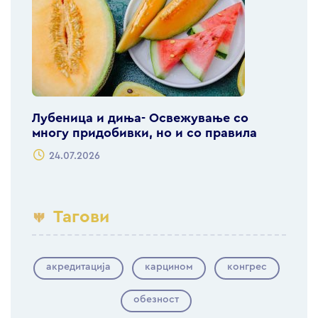
Лубеница и диња- Освежување со
многу придобивки, но и со правила
24.07.2026
Тагови
акредитација
карцином
конгрес
обезност