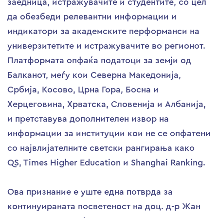
заедница, истражувачите и студентите, со цел
да обезбеди релевантни информации и
индикатори за академските перформанси на
универзитетите и истражувачите во регионот.
Платформата опфаќа податоци за земји од
Балканот, меѓу кои Северна Македонија,
Србија, Косово, Црна Гора, Босна и
Херцеговина, Хрватска, Словенија и Албанија,
и претставува дополнителен извор на
информации за институции кои не се опфатени
со највлијателните светски рангирања како
QS, Times Higher Education и Shanghai Ranking.
Ова признание е уште една потврда за
континуираната посветеност на доц. д-р Жан