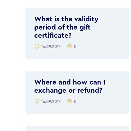
What is the validity
period of the gift
certificate?
16.09.2017
0
Where and how can I
exchange or refund?
16.09.2017
0