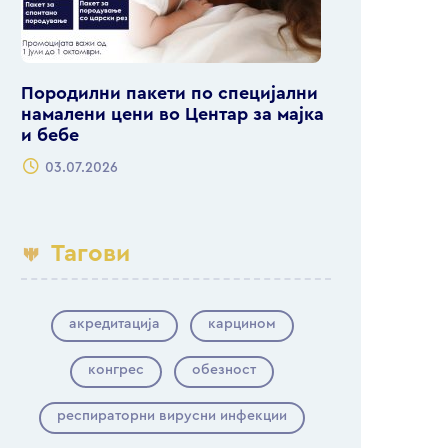
Породилни пакети по специјални
намалени цени во Центар за мајка
и бебе
03.07.2026
Тагови
акредитација
карцином
конгрес
обезност
респираторни вирусни инфекции