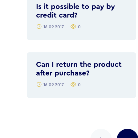
Is it possible to pay by
credit card?
16.09.2017
0
Can I return the product
after purchase?
16.09.2017
0
Posts
navigation