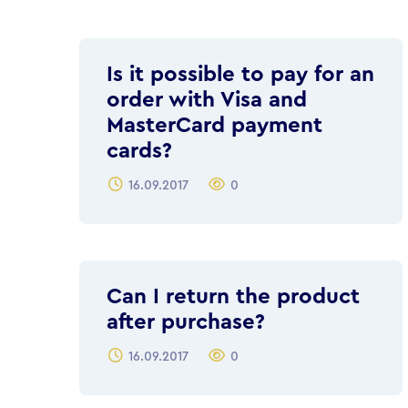
Is it possible to pay for an
order with Visa and
MasterCard payment
cards?
16.09.2017
0
Can I return the product
after purchase?
16.09.2017
0