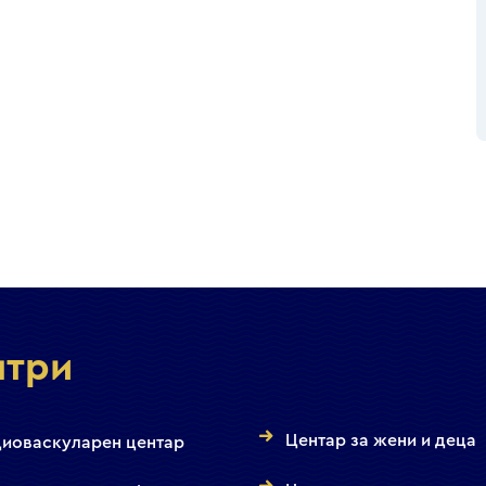
нтри
Центар за жени и деца
иоваскуларен центар