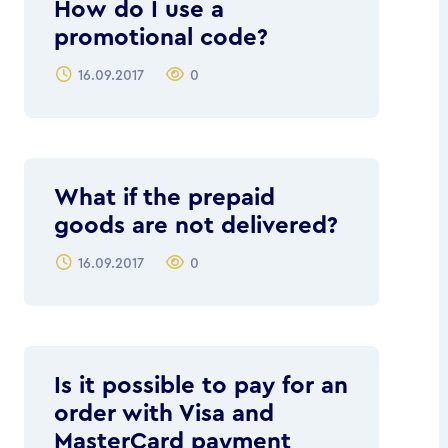
How do I use a
promotional code?
16.09.2017
0
What if the prepaid
goods are not delivered?
16.09.2017
0
Is it possible to pay for an
order with Visa and
MasterCard payment