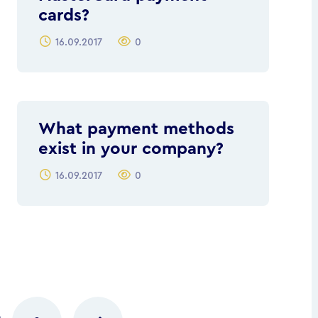
cards?
16.09.2017
0
What payment methods
exist in your company?
16.09.2017
0