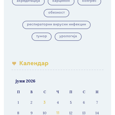
акредитација
карцином
конгрес
обезност
респираторни вирусни инфекции
тумор
урологија
Календар
јуни 2026
П
В
С
Ч
П
С
Н
1
2
4
5
6
7
3
8
9
10
12
13
14
11