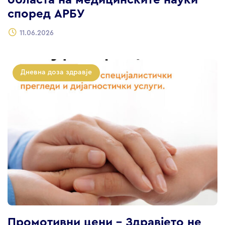
областа на медицинските науки
според АРБУ
11.06.2026
Дневна доза здравје
Промотивни цени – Здравјето не