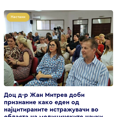
Настани
Доц д-р Жан Митрев доби
признание како еден од
најцитираните истражувачи во