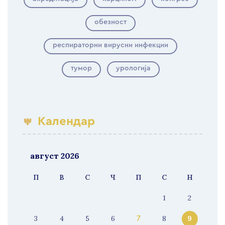
обезност
респираторни вирусни инфекции
тумор
урологија
Календар
август 2026
П
В
С
Ч
П
С
Н
1
2
3
4
5
6
8
9
7