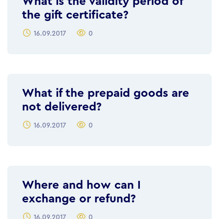
What is the validity period of
the gift certificate?
16.09.2017
0
What if the prepaid goods are
not delivered?
16.09.2017
0
Where and how can I
exchange or refund?
16.09.2017
0