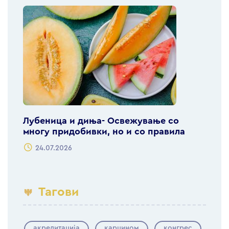
Лубеница и диња- Освежување со
многу придобивки, но и со правила
24.07.2026
Тагови
акредитација
карцином
конгрес